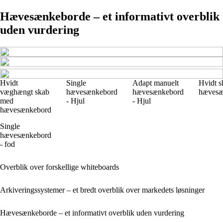
Hævesænkeborde – et informativt overblik
uden vurdering
Hvidt
Single
Adapt manuelt
Hvidt 
væghængt skab
hævesænkebord
hævesænkebord
hævesæ
med
- Hjul
- Hjul
hævesænkebord
Single
hævesænkebord
- fod
Overblik over forskellige whiteboards
Arkiveringssystemer – et bredt overblik over markedets løsninger
Hævesænkeborde – et informativt overblik uden vurdering