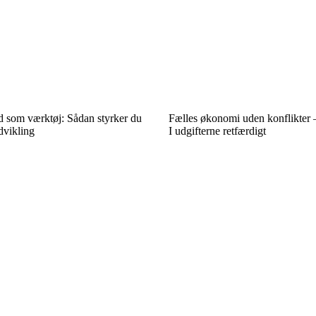
som værktøj: Sådan styrker du
Fælles økonomi uden konflikter –
dvikling
I udgifterne retfærdigt