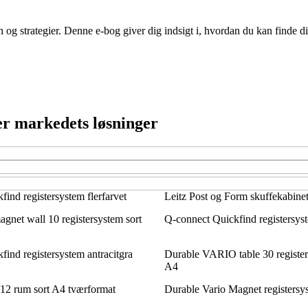
n og strategier. Denne e-bog giver dig indsigt i, hvordan du kan finde
er markedets løsninger
ind registersystem flerfarvet
Leitz Post og Form skuffekabinet
gnet wall 10 registersystem sort
Q-connect Quickfind registersyst
ind registersystem antracitgra
Durable VARIO table 30 registers
A4
12 rum sort A4 tværformat
Durable Vario Magnet registersy