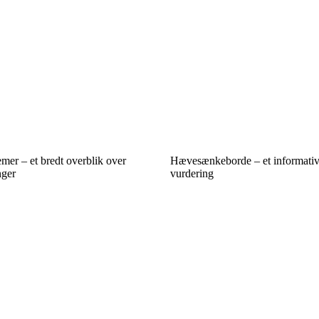
mer – et bredt overblik over
Hævesænkeborde – et informativ
nger
vurdering