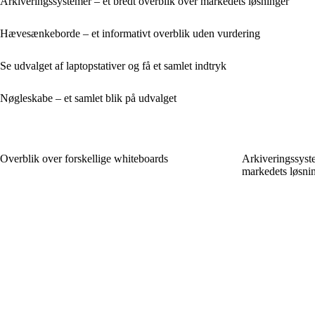
Arkiveringssystemer – et bredt overblik over markedets løsninger
Hævesænkeborde – et informativt overblik uden vurdering
Se udvalget af laptopstativer og få et samlet indtryk
Nøgleskabe – et samlet blik på udvalget
Overblik over forskellige whiteboards
Arkiveringssyste
markedets løsni