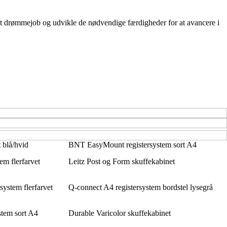
 dit drømmejob og udvikle de nødvendige færdigheder for at avancere i
 blå/hvid
BNT EasyMount registersystem sort A4
em flerfarvet
Leitz Post og Form skuffekabinet
ystem flerfarvet
Q-connect A4 registersystem bordstel lysegrå
stem sort A4
Durable Varicolor skuffekabinet