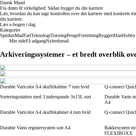
Dansk Mand
Fra drøm til virkelighed: Sådan bygger du din karriere
Lær, hvordan du kan tage kontrollen over din karriere med konkrete tri
din karriere.
Læs e-bogen i dag
Kategorier
Spiritus
Mad
Fart
Teknologi
Træning
Penge
Forretning
Byggeri
Han
Hobby
Min side
Få adgang
Nyhedsmail
Arkiveringssystemer – et bredt overblik ov
Durable Varicolor A4 skuffekabine 7 rum hvid
Q-connect Quickf
Sorteringsstation med 3 inderspande 3x15L sort
Durable Vario ma
A4
Durable Varicolor A4 skuffekabinet 4 rum hvid
Q-connect Quickf
Durable Vario registersystem sort A4
Bakkesystem m/
FLEXIBOXX