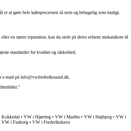
mål er at gøre hele købsprocessen så nem og behagelig som muligt.
ller en større reparation, kan du stole på deres erfarne mekanikere til
jeste standarder for kvalitet og sikkerhed.
ia e-mail på info@vwfrederikssund.dk.
tetsbiler.”
 Kokkedal
•
VW i Hjørring
•
VW i Maribo
•
VW i Højbjerg
•
VW i
•
VW i Faaborg
•
VW i Frederikshavn