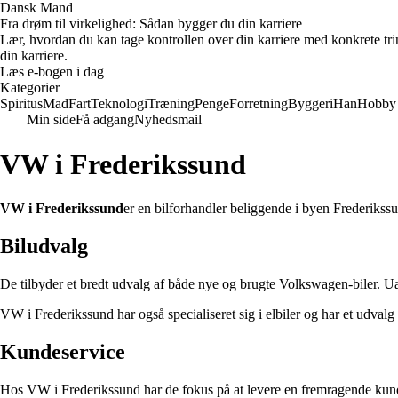
Dansk Mand
Fra drøm til virkelighed: Sådan bygger du din karriere
Lær, hvordan du kan tage kontrollen over din karriere med konkrete tri
din karriere.
Læs e-bogen i dag
Kategorier
Spiritus
Mad
Fart
Teknologi
Træning
Penge
Forretning
Byggeri
Han
Hobby
Min side
Få adgang
Nyhedsmail
VW i Frederikssund
VW i Frederikssund
er en bilforhandler beliggende i byen Frederikss
Biludvalg
De tilbyder et bredt udvalg af både nye og brugte Volkswagen-biler. 
VW i Frederikssund har også specialiseret sig i elbiler og har et udvalg
Kundeservice
Hos VW i Frederikssund har de fokus på at levere en fremragende kundes