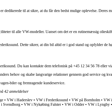
 dedikerede til at sikre, at du får den bedst mulige oplevelse. Deres 
iteter til alle VW-modeller. Uanset om det er en rutinemæssig olieskift e
rikssund. Dette sikrer, at din bil altid er i god stand og opfylder de hø
rikssund. Du kan kontakte dem telefonisk på +45 12 34 56 78 eller v
nders behov og skabe langvarige relationer gennem god service og kvali
wagen-biler og fremragende kundeservice.
 på
42
anmeldelser
ge
•
VW i Haderslev
•
VW i Frederikssund
•
VW på Bornholm
•
VW i
i Svendborg
•
VW i Nykøbing Falster
•
VW i Odder
•
VW i Lyngby