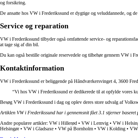
og forsikring.
De ansatte hos VW i Frederikssund er dygtige og veluddannede, og de er
Service og reparation
VW i Frederikssund tilbyder også omfattende service- og reparationsfacil
at tage sig af din bil.
Du kan også bestille originale reservedele og tilbehør gennem VW i Frede
Kontaktinformation
VW i Frederikssund er beliggende på Håndværkersvinget 4, 3600 Frede
“Vi hos VW i Frederikssund er dedikerede til at opfylde vores ku
Besøg VW i Frederikssund i dag og oplev deres store udvalg af Volks
Artiklen VW i Frederikssund har i gennemsnit fået
3.1
stjerner baseret
Andre populære artikler:
VW i Hillerød
•
VW i Lemvig
•
VW i Helsin
Helsingør
•
VW i Gladsaxe
•
VW på Bornholm
•
VW i Kolding
•
VW 