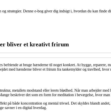
n og strategier. Denne e-bog giver dig indsigt i, hvordan du kan finde
r bliver et kreativt frirum
s befriende at bruge hænderne til noget konkret. At bygge, reparere, mal
bejdet med hænderne bliver et frirum fra tankemylder og travlhed, hvor 
struktur, metallets modstand eller lerets blødhed. Når man arbejder med
ange beskriver det som en form for meditation i bevægelse, hvor man 
ffekt på både koncentration og mental trivsel. Det skyldes blandt andet
nge savner i en digital hverdag.