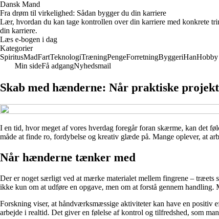
Dansk Mand
Fra drøm til virkelighed: Sådan bygger du din karriere
Lær, hvordan du kan tage kontrollen over din karriere med konkrete tri
din karriere.
Læs e-bogen i dag
Kategorier
Spiritus
Mad
Fart
Teknologi
Træning
Penge
Forretning
Byggeri
Han
Hobby
Min side
Få adgang
Nyhedsmail
Skab med hænderne: Når praktiske projekte
I en tid, hvor meget af vores hverdag foregår foran skærme, kan det føle
måde at finde ro, fordybelse og kreativ glæde på. Mange oplever, at ar
Når hænderne tænker med
Der er noget særligt ved at mærke materialet mellem fingrene – træets 
ikke kun om at udføre en opgave, men om at forstå gennem handling. M
Forskning viser, at håndværksmæssige aktiviteter kan have en positiv e
arbejde i realtid. Det giver en følelse af kontrol og tilfredshed, som ma