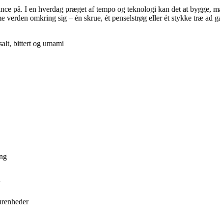
ce på. I en hverdag præget af tempo og teknologi kan det at bygge, male
e verden omkring sig – én skrue, ét penselstrøg eller ét stykke træ ad 
alt, bittert og umami
ing
urenheder