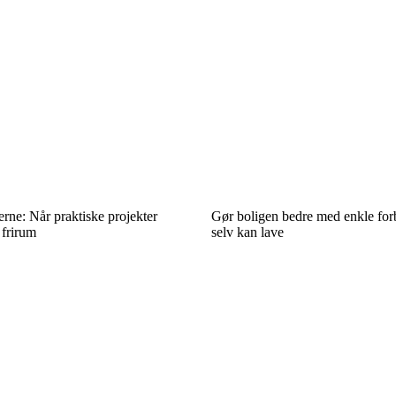
ne: Når praktiske projekter
Gør boligen bedre med enkle for
 frirum
selv kan lave