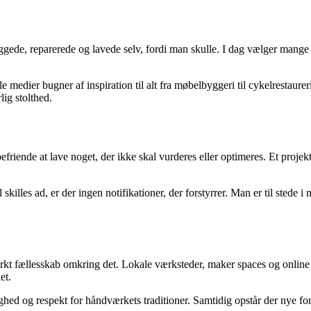
gede, reparerede og lavede selv, fordi man skulle. I dag vælger mange a
ale medier bugner af inspiration til alt fra møbelbyggeri til cykelresta
lig stolthed.
befriende at lave noget, der ikke skal vurderes eller optimeres. Et proje
skilles ad, er der ingen notifikationer, der forstyrrer. Man er til stede 
t fællesskab omkring det. Lokale værksteder, maker spaces og online fo
et.
ighed og respekt for håndværkets traditioner. Samtidig opstår der nye fo