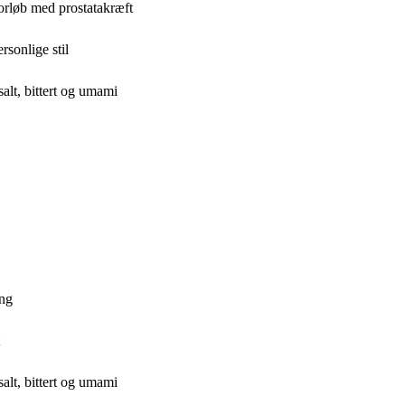
forløb med prostatakræft
rsonlige stil
alt, bittert og umami
ing
alt, bittert og umami