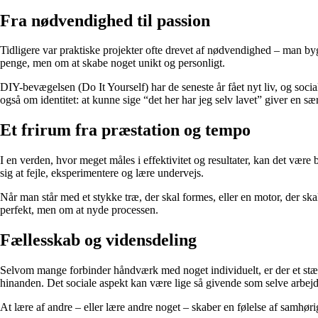
Fra nødvendighed til passion
Tidligere var praktiske projekter ofte drevet af nødvendighed – man byg
penge, men om at skabe noget unikt og personligt.
DIY-bevægelsen (Do It Yourself) har de seneste år fået nyt liv, og soci
også om identitet: at kunne sige “det her har jeg selv lavet” giver en sær
Et frirum fra præstation og tempo
I en verden, hvor meget måles i effektivitet og resultater, kan det være 
sig at fejle, eksperimentere og lære undervejs.
Når man står med et stykke træ, der skal formes, eller en motor, der skal 
perfekt, men om at nyde processen.
Fællesskab og vidensdeling
Selvom mange forbinder håndværk med noget individuelt, er der et stærk
hinanden. Det sociale aspekt kan være lige så givende som selve arbejd
At lære af andre – eller lære andre noget – skaber en følelse af samhør