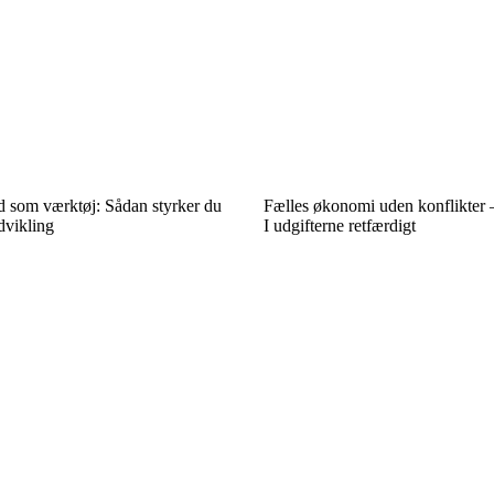
som værktøj: Sådan styrker du
Fælles økonomi uden konflikter –
dvikling
I udgifterne retfærdigt