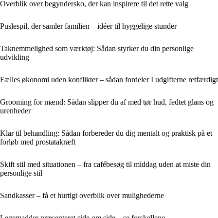
Overblik over begyndersko, der kan inspirere til det rette valg
Puslespil, der samler familien – idéer til hyggelige stunder
Taknemmelighed som værktøj: Sådan styrker du din personlige
udvikling
Fælles økonomi uden konflikter – sådan fordeler I udgifterne retfærdigt
Grooming for mænd: Sådan slipper du af med tør hud, fedtet glans og
urenheder
Klar til behandling: Sådan forbereder du dig mentalt og praktisk på et
forløb med prostatakræft
Skift stil med situationen – fra cafébesøg til middag uden at miste din
personlige stil
Sandkasser – få et hurtigt overblik over mulighederne
Legemadder præsenteret side om side – se forskellene