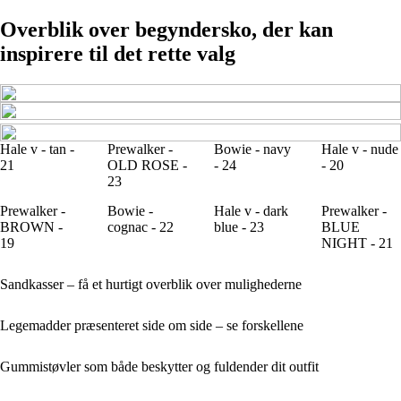
Overblik over begyndersko, der kan
inspirere til det rette valg
Hale v - tan -
Prewalker -
Bowie - navy
Hale v - nude
21
OLD ROSE -
- 24
- 20
23
Prewalker -
Bowie -
Hale v - dark
Prewalker -
BROWN -
cognac - 22
blue - 23
BLUE
19
NIGHT - 21
Sandkasser – få et hurtigt overblik over mulighederne
Legemadder præsenteret side om side – se forskellene
Gummistøvler som både beskytter og fuldender dit outfit